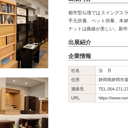
都市型仏壇ではスイングス
手元供養、ペット供養、本
ナットは曲線が美しい。新作
出展紹介
企業情報
社名
法 月
住所
静岡県静岡市葵
連絡先
TEL.054-271-
URL
https://www.nori