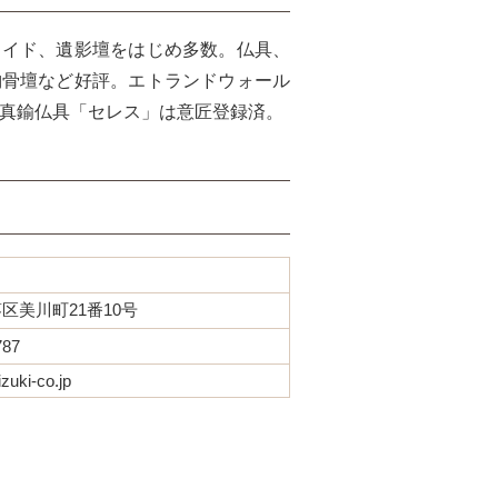
ライド、遺影壇をはじめ多数。仏具、
納骨壇など好評。エトランドウォール
真鍮仏具「セレス」は意匠登録済。
区美川町21番10号
2787
zuki-co.jp