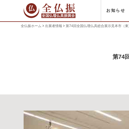
お知らせ
全仏振ホーム
出展者情報
第74回全国仏壇仏具総合展示見本市（
第7