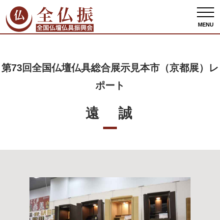
全仏振ホーム
出展者情報
第73回全国仏壇仏具総合展示見本市（京都展）レポー
ト
遠 誠
MENU
第73回全国仏壇仏具総合展示見本市（京都展）レ
ポート
遠 誠