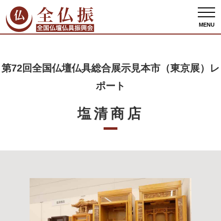
全仏振ホーム
出展者情報
第72回全国仏壇仏具総合展示見本市（東京展）レポー
ト
塩清商店
MENU
第72回全国仏壇仏具総合展示見本市（東京展）レ
ポート
塩清商店