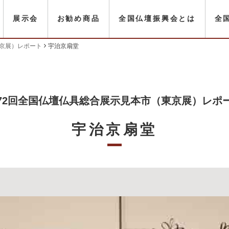
展示会
お勧め商品
全国仏壇振興会とは
全
東京展）レポート
宇治京扇堂
72回全国仏壇仏具総合展示見本市（東京展）レポ
宇治京扇堂