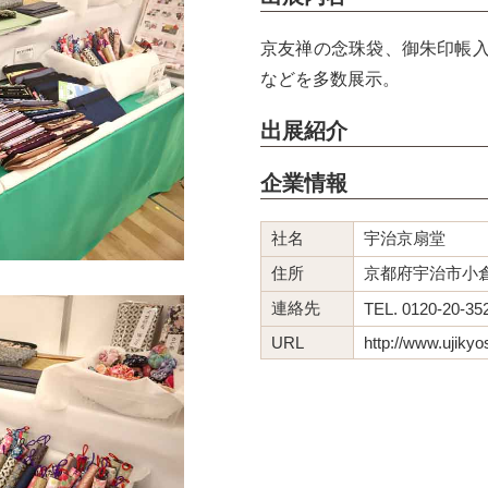
京友禅の念珠袋、御朱印帳
などを多数展示。
出展紹介
企業情報
社名
宇治京扇堂
住所
京都府宇治市小倉
連絡先
TEL. 0120-20-3
URL
http://www.ujiky