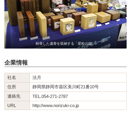
粉骨した遺骨を収納する「星粒の箱」
企業情報
社名
法月
住所
静岡県静岡市葵区美川町21番10号
連絡先
TEL.054-271-2787
URL
http://www.norizuki-co.jp