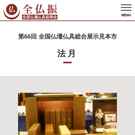
全仏振ホーム
出展者情報
第66回 全国仏壇仏具総合展示見本市
法月
MENU
第66回 全国仏壇仏具総合展示見本市
法月