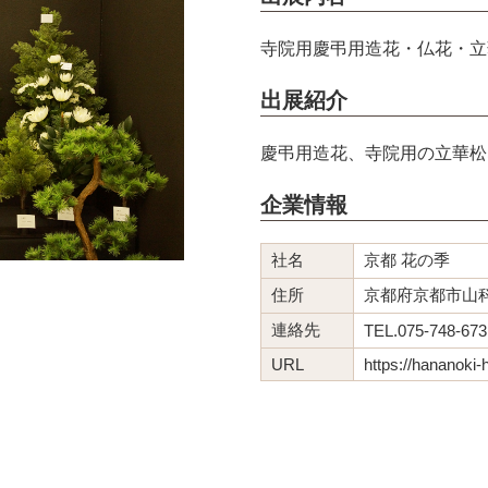
寺院用慶弔用造花・仏花・立
出展紹介
慶弔用造花、寺院用の立華松
企業情報
社名
京都 花の季
住所
京都府京都市山科
連絡先
TEL.075-748-673
URL
https://hananoki-