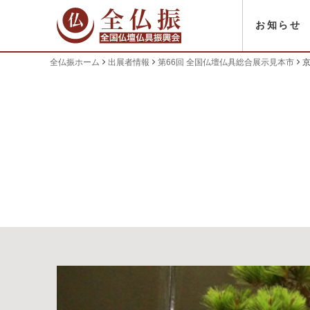
お知らせ
全仏振ホーム
出展者情報
第66回 全国仏壇仏具総合展示見本市
京