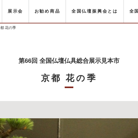
展示会
お勧め商品
全国仏壇振興会とは
全
都 花の季
第66回 全国仏壇仏具総合展示見本市
京都 花の季