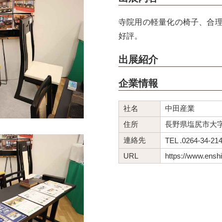
寺院用の軽量化の椅子、合
好評。
出展紹介
企業情報
社名
中田産業
住所
長野県塩尻市大字木
連絡先
TEL .0264-34-21
URL
https://www.enshi