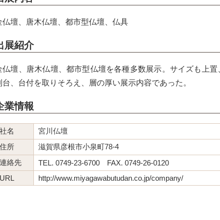
金仏壇、唐木仏壇、都市型仏壇、仏具
出展紹介
金仏壇、唐木仏壇、都市型仏壇を各種多数展示。サイズも上置
別台、台付を取りそろえ、層の厚い展示内容であった。
企業情報
社名
宮川仏壇
住所
滋賀県彦根市小泉町78-4
連絡先
TEL. 0749-23-6700 FAX. 0749-26-0120
URL
http://www.miyagawabutudan.co.jp/company/