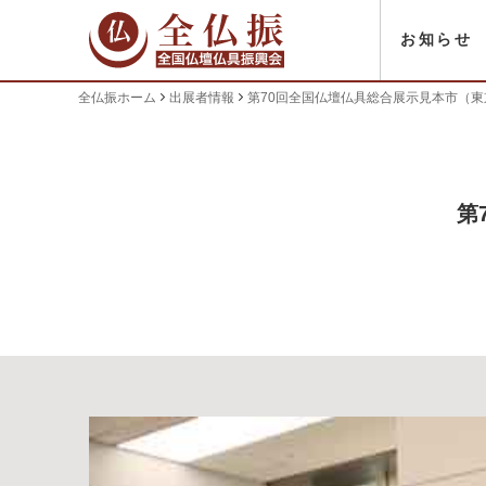
お知らせ
全仏振ホーム
出展者情報
第70回全国仏壇仏具総合展示見本市（
第