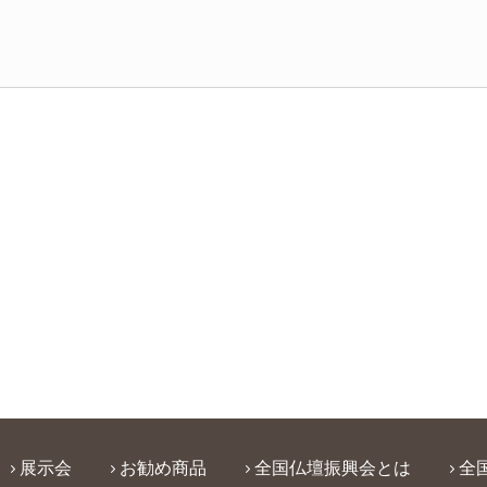
展示会
お勧め商品
全国仏壇振興会とは
全