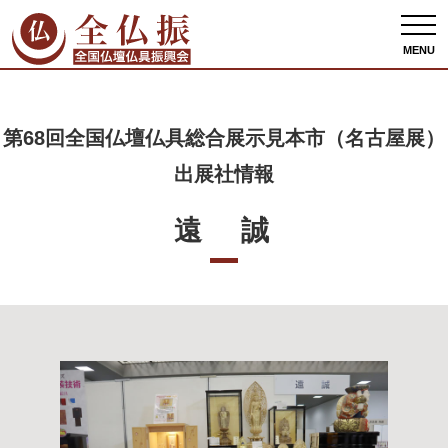
全仏振ホーム
出展者情報
第68回全国仏壇仏具総合展示見本市（名古屋展）出展
社情報
遠 誠
MENU
第68回全国仏壇仏具総合展示見本市（名古屋展）
出展社情報
遠 誠